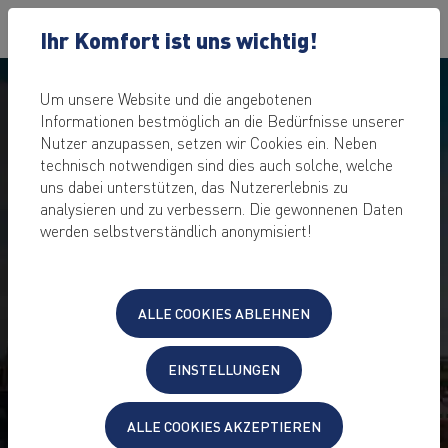
Ihr Komfort ist uns wichtig!
Um unsere Website und die angebotenen
Informationen bestmöglich an die Bedürfnisse unserer
Nutzer anzupassen, setzen wir Cookies ein. Neben
technisch notwendigen sind dies auch solche, welche
GÜNSTIGE
uns dabei unterstützen, das Nutzererlebnis zu
analysieren und zu verbessern. Die gewonnenen Daten
WEBHOSTING
werden selbstverständlich anonymisiert!
PAKETE
AUS DEUTSCHLAND
Speicherplatz frei und flexibel einteilbar
ALLE COOKIES ABLEHNEN
inklusive
kostenlose Domain(s)
starke
SSD-Performance
&
hohe Sicherheit
EINSTELLUNGEN
Datenbanken und FTP unbegrenzt
komfortable Administration
keine Setupgebühr
ALLE COOKIES AKZEPTIEREN