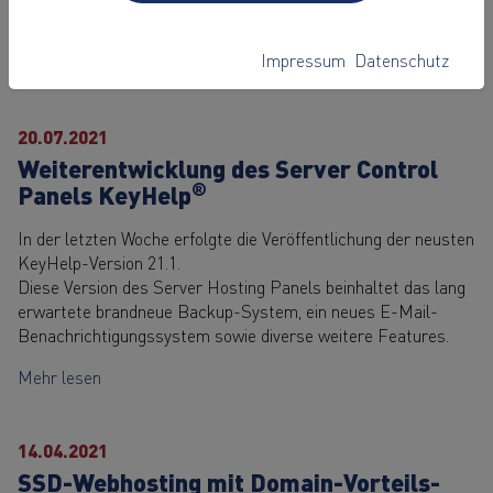
entsprechenden Webspace.
Impressum
Datenschutz
Mehr lesen
20.07.2021
Weiterentwicklung des Server Control
®
Panels KeyHelp
In der letzten Woche erfolgte die Veröffentlichung der neusten
KeyHelp-Version 21.1.
Diese Version des Server Hosting Panels beinhaltet das lang
erwartete brandneue Backup-System, ein neues E-Mail-
Benachrichtigungssystem sowie diverse weitere Features.
Mehr lesen
14.04.2021
SSD-Webhosting mit Domain-Vorteils-