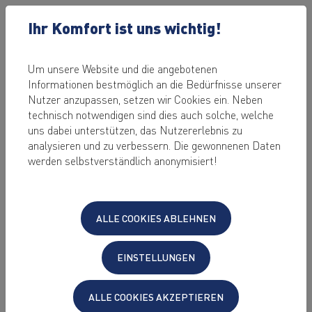
Ihr Komfort ist uns wichtig!
Um unsere Website und die angebotenen
Informationen bestmöglich an die Bedürfnisse unserer
NEUIGKEITEN
Nutzer anzupassen, setzen wir Cookies ein. Neben
technisch notwendigen sind dies auch solche, welche
uns dabei unterstützen, das Nutzererlebnis zu
31.08.2021
analysieren und zu verbessern. Die gewonnenen Daten
Keyweb AG unterstützt WeLa – freie
werden selbstverständlich anonymisiert!
Lastenräder in Weimar
Nachhaltige Mobilität ist ein wichtiger Schritt hin zu einer
klimabewussten Zukunft. In diesem Jahr wurde in Weimar die
ALLE COOKIES ABLEHNEN
Initiative WeLa ins Leben gerufen, welche es Weimarer(inne)n
ermöglicht, sich kostenfrei ein Lastenrad auszuleihen und
EINSTELLUNGEN
somit selbst beim Transport größerer Gegenstände auf das
Auto verzichten zu können. Die Keyweb AG, welche bereits
das gleichartige Projekt „E(l)la“ in Erfurt unterstützt,
ALLE COOKIES AKZEPTIEREN
sponsert nun auch für „WeLa“ die Domain und den